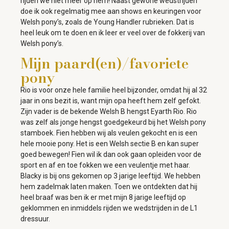
rijden we niet meer op hem! Naast gewone wedstrijden
doe ik ook regelmatig mee aan shows en keuringen voor
Welsh pony’s, zoals de Young Handler rubrieken. Dat is
heel leuk om te doen en ik leer er veel over de fokkerij van
Welsh pony’s.
Mijn paard(en)/favoriete
pony
Rio is voor onze hele familie heel bijzonder, omdat hij al 32
jaar in ons bezit is, want mijn opa heeft hem zelf gefokt.
Zijn vader is de bekende Welsh B hengst Eyarth Rio. Rio
was zelf als jonge hengst goedgekeurd bij het Welsh pony
stamboek. Fien hebben wij als veulen gekocht en is een
hele mooie pony. Het is een Welsh sectie B en kan super
goed bewegen! Fien wil ik dan ook gaan opleiden voor de
sport en af en toe fokken we een veulentje met haar.
Blacky is bij ons gekomen op 3 jarige leeftijd. We hebben
hem zadelmak laten maken. Toen we ontdekten dat hij
heel braaf was ben ik er met mijn 8 jarige leeftijd op
geklommen en inmiddels rijden we wedstrijden in de L1
dressuur.