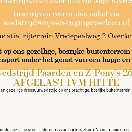
edstrijd Paarden en Z-Pony’s 26
AFGELAST IVM HITTE
een gezellige dressuurwedstrijd op ons prachtige, bosrijke buitenterrei
oor de gezellige sfeer, iedereen is van harte welkom. Naast mooie dres