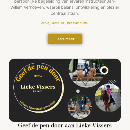
persoonlijke begeleiding van ervaren instructeur Jan-
Willem Verhoeven, waarbij balans, ontwikkeling en plezier
centraal staan.
clinic
,
Dressuur
,
Dressuur clinic
Lees meer
Geef de pen door aan Lieke Vissers