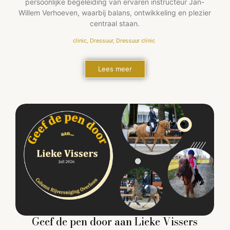
persoonlijke begeleiding van ervaren instructeur Jan-
Willem Verhoeven, waarbij balans, ontwikkeling en plezier
centraal staan.
clinic
,
Dressuur
,
Dressuur clinic
Lees meer
Geef de pen door aan Lieke Vissers