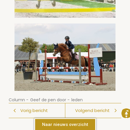
Column
-
Geef de pen door
-
leden
Vorig bericht
Volgend bericht
Naar nieuws overzicht